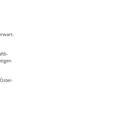
r­wart­
­­li­
­tig­en
 Öster­