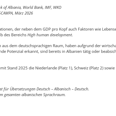
k of Albania, World Bank, IMF, WKO
 SCAMPA, März 2026
ion­en, der neben dem GDP pro Kopf auch Fakt­oren wie Lebens­e
alb des Be­reichs
High human development
.
 aus dem deutsch­­spra­­chi­g­en Raum, haben auf­­grund der wirt­­schaft
e Po­ten­zial er­kannt, sind be­­reits in Albanien tä­tig oder be­ab­­sich­
gen mit Stand 2025 die Nieder­lande (Platz 1), Schweiz (Platz 2) so­wie
t für Über­set­zun­gen Deutsch – Alba­nisch – Deutsch.
m ge­sam­ten alba­ni­schen Sprach­raum.