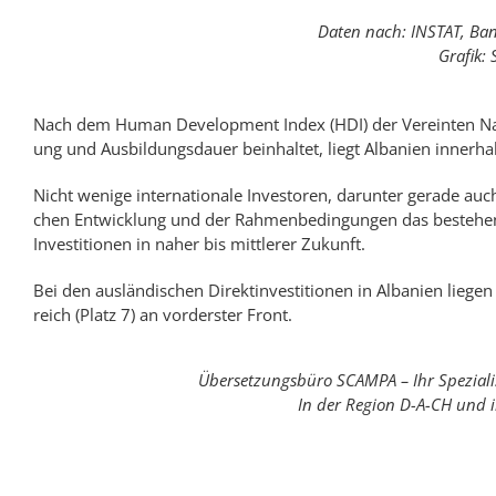
Daten nach: INSTAT, Ban
Grafik:
Nach dem Human Development Index (HDI) der Verein­ten Nat
ung und Aus­bildungs­dauer be­inhalt­et, liegt Albanien inner­h
Nicht wenige inter­na­tionale Inves­­toren, da­runter ge­ra­de auch
chen Ent­wick­­lung und der Rahmen­­be­din­gun­g­en das be­ste­hen­­d
In­ves­ti­­ti­on­en in na­her bis mitt­ler­er Zu­kunft.
Bei den aus­ländisch­en Direkt­­inves­ti­ti­on­en in Albanien lie­
reich (Platz 7) an vor­der­ster Front.
Übersetzungs­büro SCAMPA – Ihr Spe­zia­lis
In der Region D-A-CH und i