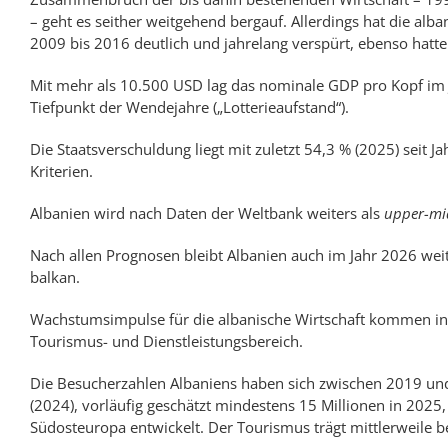
– geht es seit­­her weit­­ge­hend berg­­auf. Aller­­dings hat die alba­
2009 bis 2016 deut­­lich und jahre­­lang ver­spürt, eben­so hatt
Mit mehr als 10.500 USD lag das no­mi­na­le GDP pro Kopf im 
Tief­­punkt der Wen­de­­jahre („Lot­te­rie­­auf­stand“).
Die Staats­ver­schuld­ung liegt mit zu­letzt 54,3 % (2025) seit 
Kriterien.
Albanien wird nach Da­ten der Welt­bank weiters als
upper-­mi
Nach allen Prog­no­sen bleibt Albanien auch im Jahr 2026 weiter
balkan.
Wachstums­impulse für die alba­ni­sche Wirt­schaft kommen ins
Tourismus- und Dienst­leistungs­be­reich.
Die Besucher­zahlen Albaniens haben sich zwi­schen 2019 und 2
(2024), vor­läuf­ig ge­schätzt mindest­ens 15 Millionen in 2025,
Süd­ost­euro­pa entwickelt. Der Tourismus trägt mittler­weile