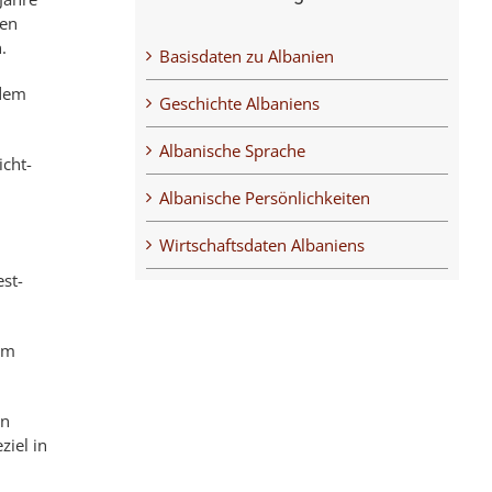
­en
.
Basisdaten zu Albanien
 dem
Geschichte Albaniens
Albanische Sprache
icht-
Albanische Persönlichkeiten
Wirtschaftsdaten Albaniens
est­
dem
rn
ziel in