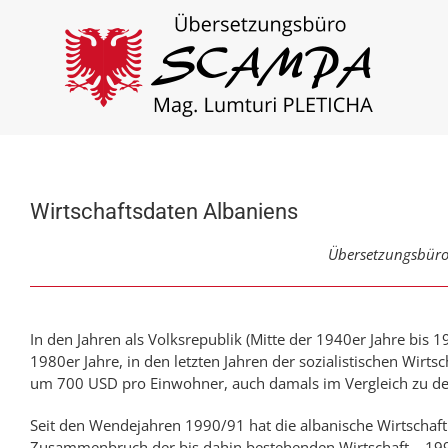
Zum
Inhalt
springen
Wirtschaftsdaten Albaniens
Übersetzungs­büro 
In den Jahren als Volks­­repub­lik (Mitte der 1940er Jahre bis 199
1980er Jahre, in den letz­t­en Jahr­en der sozial­is­ti­sch­en Wirt­­
um 700 USD pro Ein­­wohner, auch damals im Ver­­gleich zu den ü
Seit den Wende­jahr­en 1990/91 hat die alba­ni­­sche Wirt­­schaf
Zusammen­­bruch der bis dahin be­ste­hen­d­en Wirt­­schaft – 