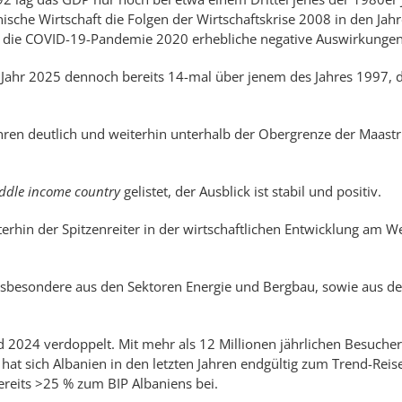
­ni­­sche Wirt­­schaft die Fol­gen der Wirt­­schafts­­kri­se 2008 in den Jahr
e die COVID-19-Pan­de­mie 2020 er­he­bli­che negative Aus­wir­kung­en
Jahr 2025 den­­noch be­­reits 14-mal über jenem des Jah­res 1997,
Jah­ren deut­lich und weiter­hin unter­halb der Ober­grenze der Maastr
ddle income country
gelistet, der Aus­blick ist sta­bil und positiv.
­hin der Spitzen­reiter in der wirt­schaft­lichen Ent­wick­lung am W
­beson­de­re aus den Sektor­en Ener­gie und Berg­bau, so­wie aus 
024 ver­doppelt. Mit mehr als 12 Mil­lion­en jähr­lich­en Besuche
 hat sich Albanien in den letzt­en Jahr­en end­gültig zum Trend-Reise­
 bereits >25 % zum BIP Albaniens bei.