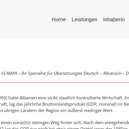
Home
Leistungen
Inhaberin
SCAMPA – Ihr Spe­zia­list für Über­set­zun­gen Deutsch – Alba­nisch – 
0) hatte Albanien eine strikt staat­­lich kon­trollier­­te Wirt­schaft. 
schaft, lag das jähr­­li­­che Brutto­­inlands­­pro­dukt (GDP, nominal) im B
bri­g­en Län­dern der Re­gion ein äußerst nie­dri­g­er Wert.
t einen zu­nächst stei­ni­g­en Weg hinter sich. Nach dem weit­ge­hen­
1992 lag das GDP nur noch bei etwa einem Drit­tel jenes der 1980er